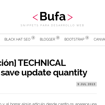
Bufa
SNIPPETS PARA DESARROLLO WEB
BLACK HAT SEO
BLOGGER
BOOTSTRAP
CANV
ución] TECHNICAL
 save update quantity
9 JUL 2013
p y al borrar algún artículo desde carrito os aparece una