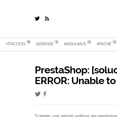
.HTACCESS
ADSENSE
ANGULARJS
APACHE
PrestaShop: [sol
ERROR: Unable to
Si tenéis una versión antigua de prestasho