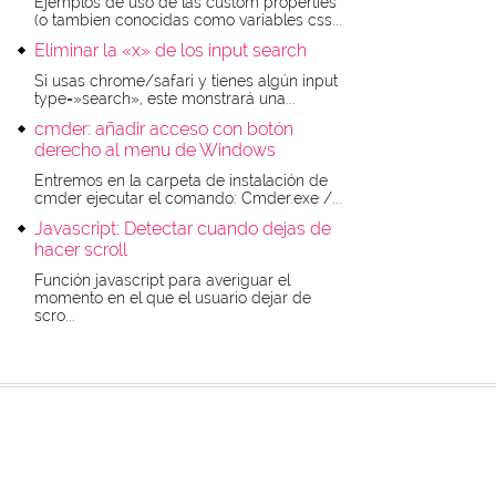
Ejemplos de uso de las custom properties
(o tambien conocidas como variables css...
Eliminar la «x» de los input search
Si usas chrome/safari y tienes algún input
type=»search», este monstrará una...
cmder: añadir acceso con botón
derecho al menu de Windows
Entremos en la carpeta de instalación de
cmder ejecutar el comando: Cmder.exe /...
Javascript: Detectar cuando dejas de
hacer scroll
Función javascript para averiguar el
momento en el que el usuario dejar de
scro...