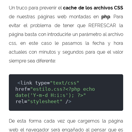
Un truco para prevenir el
cache de los archivos CSS
de nuestras páginas web montadas en
php
. Para
evitar el problema de tener que REFRESCAR la
página basta con introducirle un parámetro al archivo
css, en este caso le pasamos la fecha y hora
actuales con minutos y segundos para que el valor
siempre sea diferente:
<
link type=
"text/css"
href=
"estilo.css?<?php echo 
date('Y-m-d H:i:s'); ?>"
rel=
"stylesheet"
 /
>
De esta forma cada vez que cargemos la página
web el navegador será engañado al pensar que es