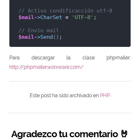
// Activo condificacción utf-8
$mail
->
CharSet
 = 
'UTF-8'
;
// Envio mail
$mail
->
Send
()
;
Para descargar la clase phpmailer:
http://phpmailer.worxware.com/
Este post ha sido archivado en
PHP
.
Agradezco tu comentario 🤘