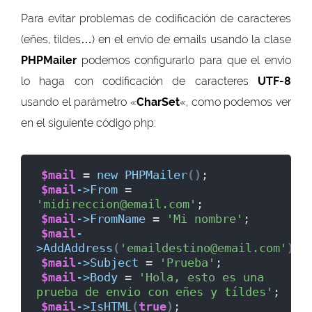
Para evitar problemas de codificación de caracteres
(eñes, tildes…) en el envio de emails usando la clase
PHPMailer
podemos configurarlo para que el envio
lo haga con codificación de caracteres
UTF-8
usando el parámetro «
CharSet
«, como podemos ver
en el siguiente código php:
$mail
 = 
new
PHPMailer
()
;
$mail
->
From
 = 
'midireccion@email.com'
;
$mail
->
FromName
 = 
'Mi nombre'
;
$mail
-
>
AddAddress
(
'emaildestino@email.com'
)
;
$mail
->
Subject
 = 
'Prueba'
;
$mail
->
Body
 = 
'Hola, esto es una 
prueba de envio con eñes y tíldes'
;
$mail
->
IsHTML
(
true
)
;