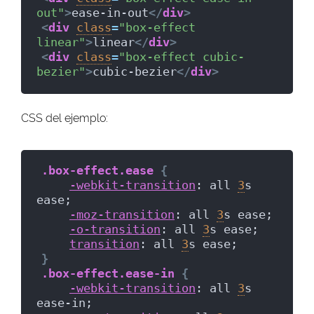
out"
>
ease-in-out
</
div
>
<
div
class
=
"box-effect 
linear"
>
linear
</
div
>
<
div
class
=
"box-effect cubic-
bezier"
>
cubic-bezier
</
div
>
CSS del ejemplo:
.box-effect
.ease
{
-webkit-transition
: all 
3
s 
ease;
-moz-transition
: all 
3
s ease;
-o-transition
: all 
3
s ease;
transition
: all 
3
s ease;
}
.box-effect
.ease-in
{
-webkit-transition
: all 
3
s 
ease-in;