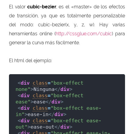
El valor
cubic-bezier
, es el «master» de los efectos
de transición, ya que es totalmente personalizable
del modo: cubic-bezier(x, y, z, w). Hay varias
herramientas online (
http://cssglue.com/cubic
) para
generar la curva más fácilmente.
El html del ejemplo:
<
div
class
=
"box-effect 
none"
>
Ninguna
</
div
>
<
div
class
=
"box-effect 
ease"
>
ease
</
div
>
<
div
class
=
"box-effect ease-
in"
>
ease-in
</
div
>
<
div
class
=
"box-effect ease-
out"
>
ease-out
</
div
>
<
div
class
=
"box-effect ease-in-